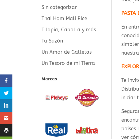
Sin categorizar
PASTA 
Thai Hom Mali Rice
En entr
Tilapia, Caballa y más
conocid
Tu Sazón
simplem
Un Amor de Galletas
nuestr
Un Tesoro de mi Tierra
EXPLOR
Marcas
Te invi
Distrib
iniciar
Segura
encont
países
ver cóm