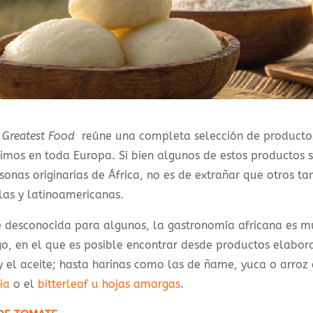
s Greatest Food
reúne una completa selección de producto
uimos en toda Europa. Si bien algunos de estos productos
sonas originarias de África, no es de extrañar que otros t
as y latinoamericanas.
desconocida para algunos, la gastronomía africana es muy
o, en el que es posible encontrar desde productos elabo
 el aceite; hasta harinas como las de ñame, yuca o arroz 
ia
o el
bitterleaf u hojas amargas
.