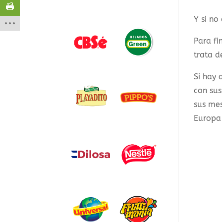
Y si no
Para fi
trata d
Si hay 
con sus
sus mes
Europa 