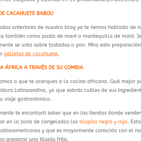
DE CACAHUETE BABOU
adas anteriores de nuestro blog ya te hemos hablado de 
a también como pasta de maní o mantequilla de maní. Se 
ente se unta sobre tostadas o pan. Mira esta preparació
as
galletas de cacahuete
.
A ÁFRICA A TRAVÉS DE SU COMIDA
tamos a que te acerques a la cocina africana. Qué mejor 
uidora Latinoandina, ya que sabrás cuáles de sus ingredient
 tu viaje gastronómico.
mente te encantará saber que en las tiendas donde vende
rar en la zona de congelados las
tilapias negra y roja
. Est
 latinoamericanos y que es mayormente conocida con el n
o preparar una tilapia frita.