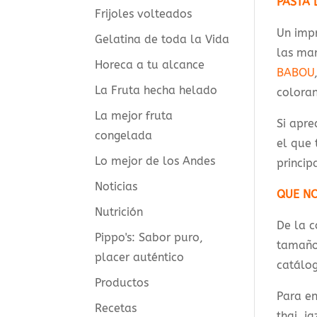
PASTA 
Frijoles volteados
Un impr
Gelatina de toda la Vida
las ma
Horeca a tu alcance
BABOU
La Fruta hecha helado
coloran
La mejor fruta
Si apre
congelada
el que 
Lo mejor de los Andes
princip
Noticias
QUE NO
Nutrición
De la c
Pippo's: Sabor puro,
tamaño 
placer auténtico
catálog
Productos
Para en
Recetas
thai, j