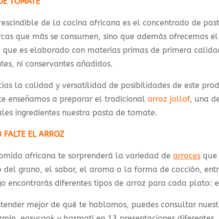
DE TOMATE
escindible de la cocina africana es el concentrado de pa
rcas que más se consumen, sino que además ofrecemos e
, que es elaborado con materias primas de primera calidad
tes, ni conservantes añadidos.
cias la calidad y versatilidad de posibilidades de este pr
te enseñamos a preparar el tradicional
arroz jollof
, una de
ales ingredientes nuestra pasta de tomate.
 FALTE EL ARROZ
omida africana te sorprenderá la variedad de
arroces
que 
del grano, el sabor, el aroma o la forma de cocción, entre
o encontrarás diferentes tipos de arroz para cada plato: e
tender mejor de qué te hablamos, puedes consultar nuestr
azmín, easycook y basmati en 13 presentaciones diferentes.