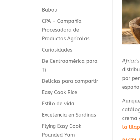
Babou
CPA – Compañía
Procesadora de
Productos Agrícolas
Curiosidades
Africa´
De Centroamérica para
distrib
Ti
por per
Delicias para compartir
español
Easy Cook Rice
Aunque 
Estilo de vida
catálog
Excelencia en Sardinas
crema y
Flying Easy Cook
la tilap
Pounded Yam