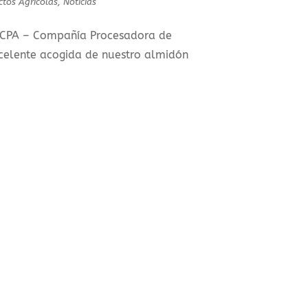
tos Agrícolas
,
Noticias
e CPA – Compañía Procesadora de
xcelente acogida de nuestro almidón