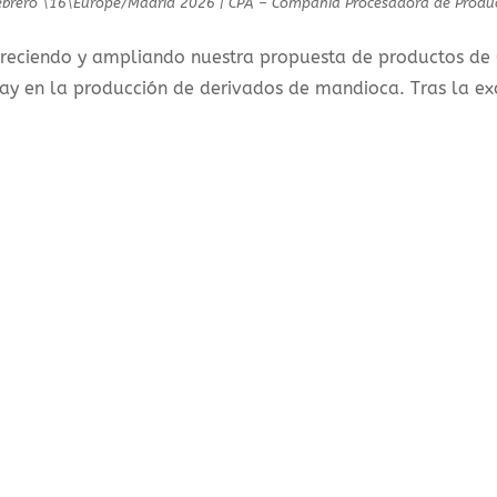
ebrero \16\Europe/Madrid 2026
|
CPA – Compañía Procesadora de Produc
 creciendo y ampliando nuestra propuesta de productos d
uay en la producción de derivados de mandioca. Tras la e