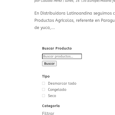
por
Claudia Pérez
|
lunes, 16 \16\Europe/Madrid f
En Distribuidora Latinoandina seguimos
Productos Agrícolas, referente en Parag
de yuca,...
Buscar Producto
Buscar
por:
Buscar
Tipo
Desmarcar todo
Congelado
Seco
Categoría