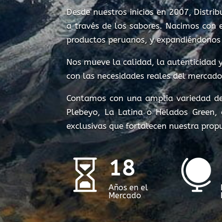
Desde nuestros inicios en 2007, Distr
a través de los sabores. Nacimos con 
productos peruanos, y expandiéndonos 
Nos mueve la calidad, la autenticidad 
con las necesidades reales del mercado
Contamos con una amplia variedad de
Plebeyo, La Latina o Helados Green,
exclusivas que fortalecen nuestra prop
18


Años en el
Mercado