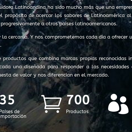
ibuidora Latinoandina ha sido mucho más que una empres
el propósito de acercar los sabores de Latinoamérica
progresivamente a otros países latinoamericanos.
y la cercanía. Y nos comprometemos cada día a ofrecer u
.
 productos que combina marcas propias reconocidas in
 cada una diseñada para responder a las necesidades
uesta de valor y nos diferencian en el mercado.
35
700


Países de
Productos
Importación