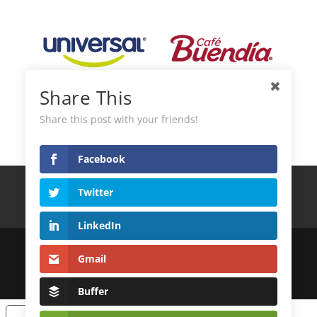
Share This
Share this post with your friends!
Facebook
Términos y Condiciones
Política de privacidad
Twitter
Política de Cookies
Contacto
LinkedIn
© 2022
DistribuidoraLatinoAndina S.L.
Gmail
| Desarrollo Web
MagicalWebStudio
Buffer