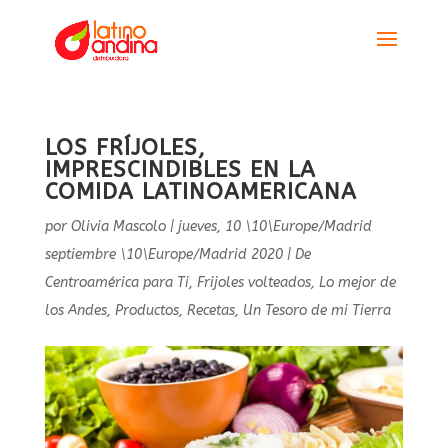
LOS FRÍJOLES,
IMPRESCINDIBLES EN LA
COMIDA LATINOAMERICANA
por
Olivia Mascolo
|
jueves, 10 \10\Europe/Madrid
septiembre \10\Europe/Madrid 2020
|
De
Centroamérica para Ti
,
Frijoles volteados
,
Lo mejor de
los Andes
,
Productos
,
Recetas
,
Un Tesoro de mi Tierra