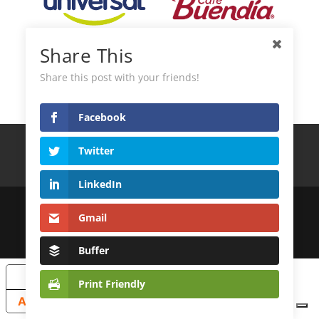
Share This
Share this post with your friends!
Facebook
Términos y Condiciones
Política de privacidad
Twitter
Política de Cookies
Contacto
LinkedIn
© 2022
DistribuidoraLatinoAndina S.L.
Gmail
| Desarrollo Web
MagicalWebStudio
Buffer
Sus opciones de privacidad
Print Friendly
Aviso en el momento de la recogida