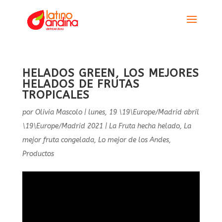
HELADOS GREEN, LOS MEJORES
HELADOS DE FRUTAS
TROPICALES
por
Olivia Mascolo
|
lunes, 19 \19\Europe/Madrid abril
\19\Europe/Madrid 2021
|
La Fruta hecha helado
,
La
mejor fruta congelada
,
Lo mejor de los Andes
,
Productos