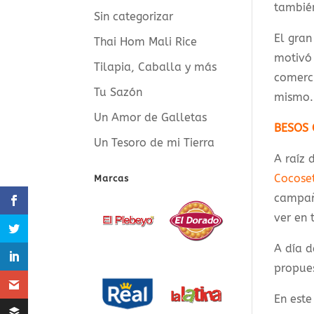
también
Sin categorizar
El gran
Thai Hom Mali Rice
motivó
Tilapia, Caballa y más
comerci
Tu Sazón
mismo.
Un Amor de Galletas
BESOS 
Un Tesoro de mi Tierra
A raíz 
Cocose
Marcas
campañ
ver en 
A día d
propues
En est