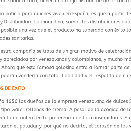
ma sabor a coco, tienen una larga historia de amor con l
a noticia para quienes viven en España, es que a partir de
y Distribuidora Latinoandina, somos los distribuidores au
 posible una vez que el producto ha superado con éxito lo
ades sanitarias.
estra compañía se trata de un gran motivo de celebració
y apreciados por venezolanos y colombianos, y mucho más
 Ahora que esta famosa golosina entra a formar parte de 
podrán venderla con total fiabilidad y el respaldo de nue
S DE ÉXITO
año 1956 los dueños de la empresa venezolana de dulces S
 tipo wafer rellenas de crema. A pesar de la acogida de l
ó la delantera en la preferencia de los consumidores. Y 
taron el paladar y, por qué no decirlo, el corazón de los