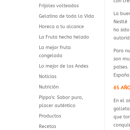
con cre
Frijoles volteados
La buen
Gelatina de toda la Vida
Nestlé 
Horeca a tu alcance
ha sido
La Fruta hecha helado
autorid
La mejor fruta
Para nu
congelada
son mu
Lo mejor de los Andes
países.
España 
Noticias
Nutrición
65 AÑO
Pippo's: Sabor puro,
En el 
placer auténtico
galleta
Productos
que tom
conquis
Recetas