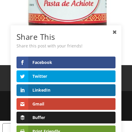
Share This
La Latina Pasta Achiote
Share this post with your friends!
Facebook
Términos y Condiciones
Política de privacidad
Twitter
Política de Cookies
Contacto
LinkedIn
© 2022
DistribuidoraLatinoAndina S.L.
Gmail
| Desarrollo Web
MagicalWebStudio
Buffer
Sus opciones de privacidad
Print Friendly