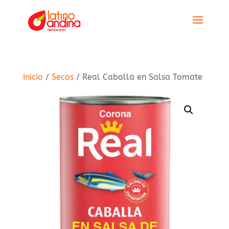
Inicio
/
Secos
/ Real Caballa en Salsa Tomate