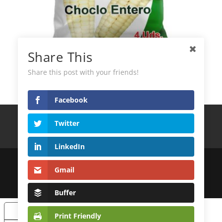
Share This
El Plebeyo Choclo Entero 4 Unidades
Share this post with your friends!
Facebook
Términos y Condiciones
Política de privacidad
Twitter
Política de Cookies
Contacto
LinkedIn
© 2022
DistribuidoraLatinoAndina S.L.
Gmail
| Desarrollo Web
MagicalWebStudio
Buffer
Sus opciones de privacidad
Print Friendly