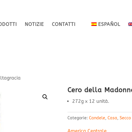
ODOTTI
NOTIZIE
CONTATTI
ESPAÑOL
ltagracia
Cero della Madonna
272g x 12 unità.
Categorie:
Candele
,
Casa
,
Secco
America Centrale