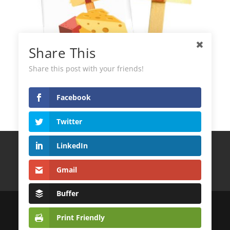
Share This
Share this post with your friends!
Gelato di Formaggio Green Helados
Facebook
Twitter
LinkedIn
Termini e Condizioni
Politica sulla Riservatezza
Politica sui cookie
Gmail
CONTATTI
Buffer
© 2022
DistribuidoraLatinoAndina S.L.
Print Friendly
| Desarrollo Web
MagicalWebStudio