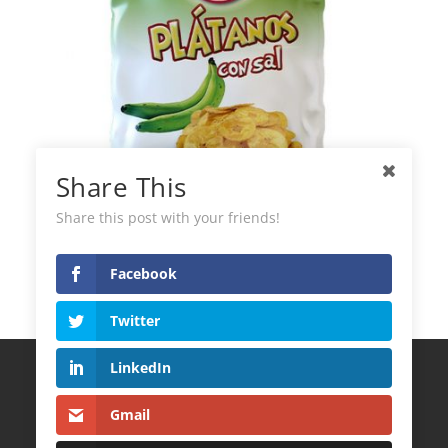
Share This
Share this post with your friends!
Plantains Frits Avec Sel El Dorado
Facebook
Twitter
LinkedIn
Termes et Conditions
Politique de Confidentialité
Gmail
Politique de cookies
CONTACT