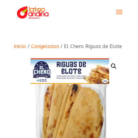
Inicio
/
Congelados
/ El Chero Riguas de Elote