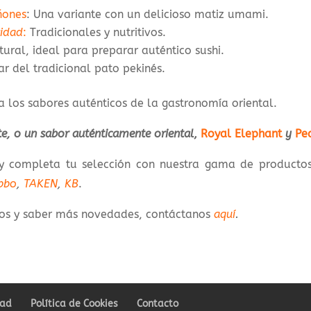
ñones
: Una variante con un delicioso matiz umami.
vidad
:
Tradicionales y nutritivos.
ural, ideal para preparar auténtico sushi.
tar del tradicional pato pekinés.
a los sabores auténticos de la gastronomía oriental.
e, o un sabor auténticamente oriental
,
Royal Elephant
y
Pea
 y completa tu selección con nuestra gama de producto
bbo
,
TAKEN
,
KB
.
uctos y saber más novedades, contáctanos
aquí
.
dad
Política de Cookies
Contacto