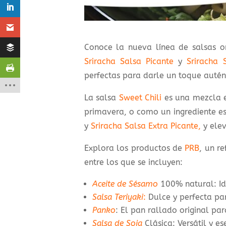
Conoce la nueva línea de salsas o
Sriracha Salsa Picante
y
Sriracha 
perfectas para darle un toque autént
La salsa
Sweet Chili
es una mezcla e
primavera, o como un ingrediente es
y
Sriracha Salsa Extra Picante,
y elev
Explora los productos de
PRB
, un r
entre los que se incluyen:
Aceite de Sésamo
100% natural: Ide
Salsa Teriyaki
:
Dulce y perfecta par
Panko
: El pan rallado original pa
Salsa de Soja
Clásica: Versátil y es