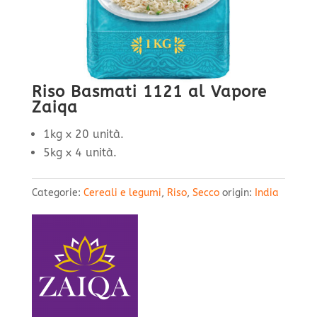
Riso Basmati 1121 al Vapore
Zaiqa
1kg x 20 unità.
5kg x 4 unità.
Categorie:
Cereali e legumi
,
Riso
,
Secco
origin:
India