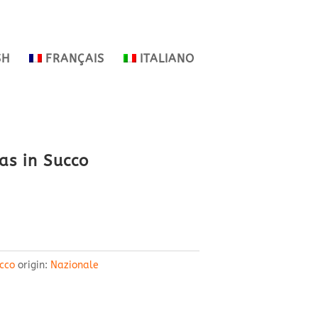
SH
FRANÇAIS
ITALIANO
as in Succo
cco
origin:
Nazionale