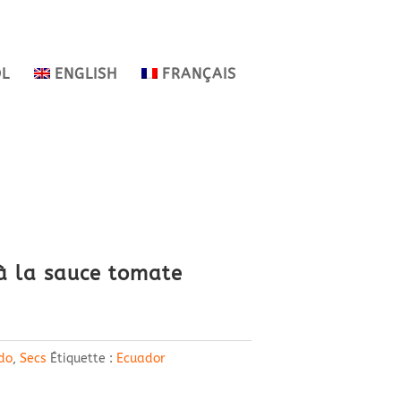
OL
ENGLISH
FRANÇAIS
 à la sauce tomate
do
,
Secs
Étiquette :
Ecuador