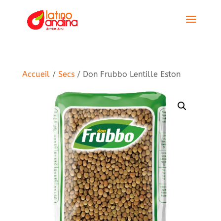
Accueil
/
Secs
/ Don Frubbo Lentille Eston