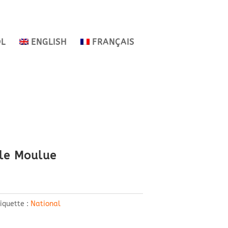
OL
ENGLISH
FRANÇAIS
le Moulue
iquette :
National