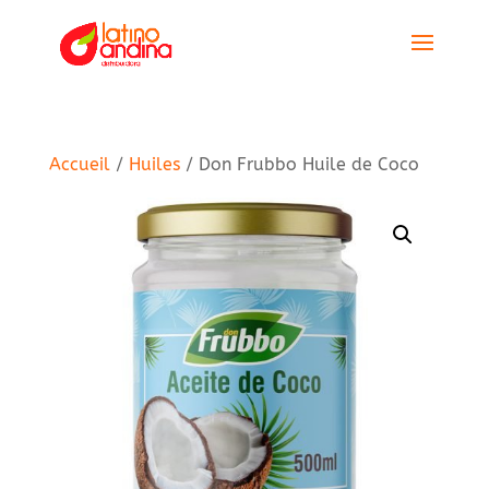
Accueil
/
Huiles
/ Don Frubbo Huile de Coco