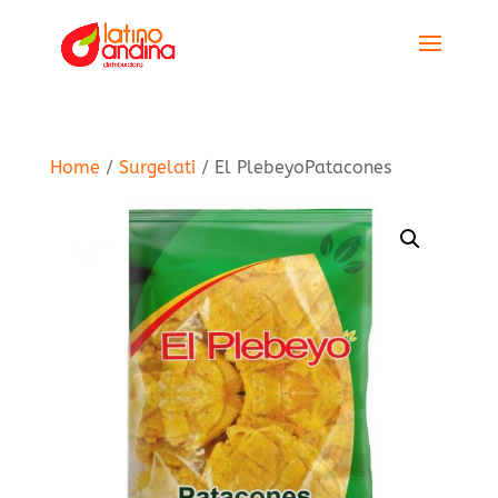
Home
/
Surgelati
/ El PlebeyoPatacones