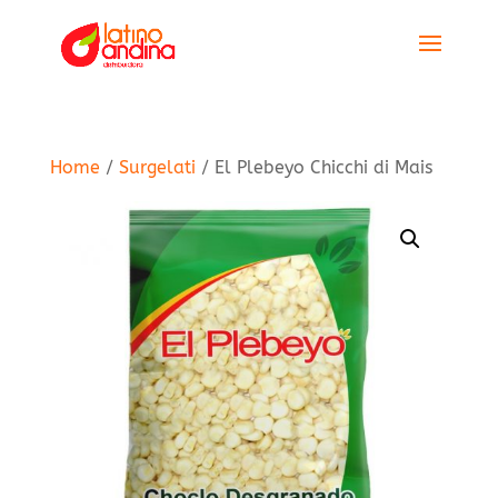
Home
/
Surgelati
/ El Plebeyo Chicchi di Mais