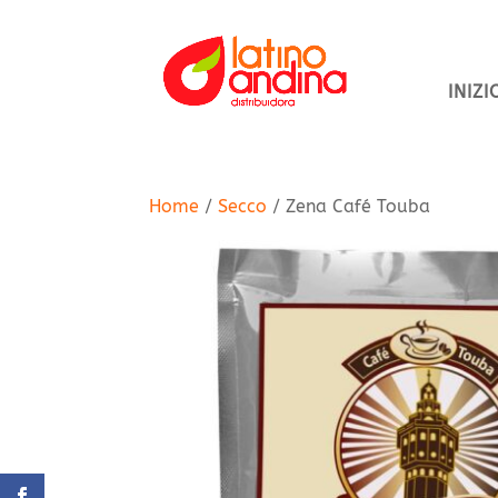
INIZI
Home
/
Secco
/ Zena Café Touba