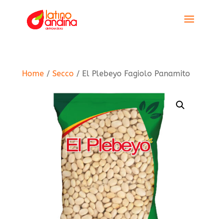
Home
/
Secco
/ El Plebeyo Fagiolo Panamito