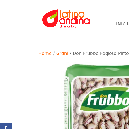
INIZI
Home
/
Grani
/ Don Frubbo Fagiolo Pint