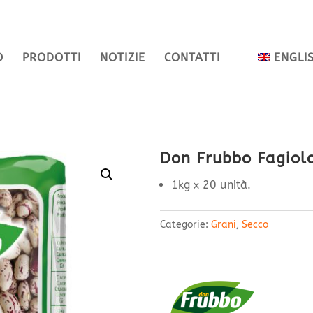
O
PRODOTTI
NOTIZIE
CONTATTI
ENGLI
o
Don Frubbo Fagiolo
1kg x 20 unità.
Categorie:
Grani
,
Secco