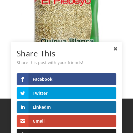
Share This
Share this post with your friends!
Quinoa Bianca El Plebeyo
Facebook
Twitter
LinkedIn
Termini e Condizioni
Politica sulla Riservatezza
Politica sui cookie
Gmail
CONTATTI