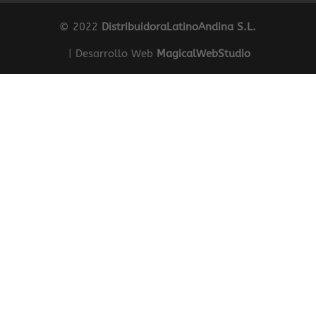
© 2022
DistribuidoraLatinoAndina S.L.
| Desarrollo Web
MagicalWebStudio