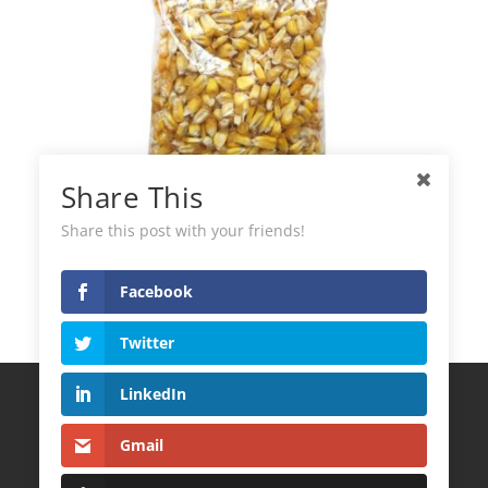
Share This
Share this post with your friends!
Maïs Chulpi El Plebeyo
Facebook
Twitter
LinkedIn
Termes et Conditions
Politique de Confidentialité
Gmail
Politique de cookies
CONTACT