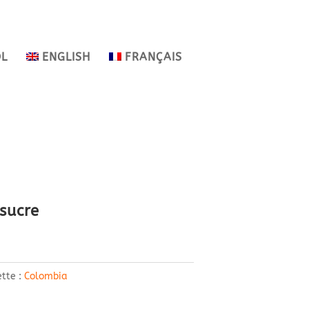
OL
ENGLISH
FRANÇAIS
sucre
ette :
Colombia