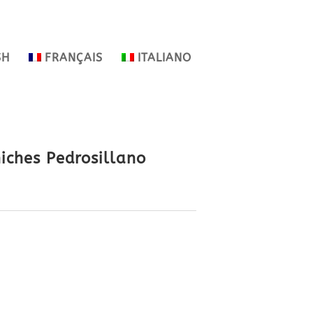
SH
FRANÇAIS
ITALIANO
iches Pedrosillano