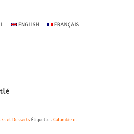
OL
ENGLISH
FRANÇAIS
tlé
cks et Desserts
Étiquette :
Colombie et