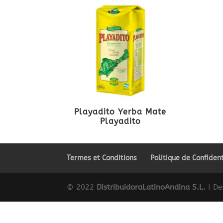
Playadito Yerba Mate
Playadito
Termes et Conditions
Politique de Confident
© 2022
DistribuidoraLatinoAndina S.L.
| De